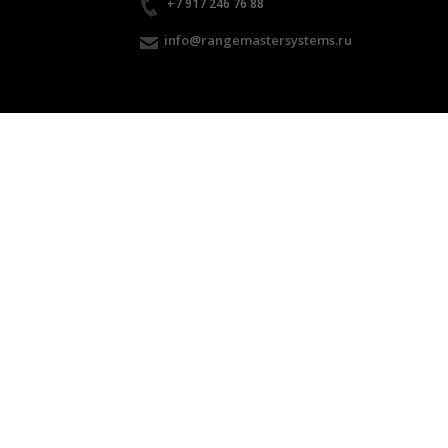
+7 917 246 76 88
info@rangemastersystems.ru